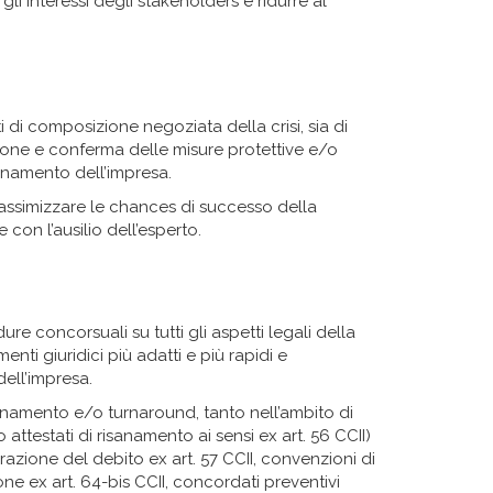
gli interessi degli stakeholders e ridurre al
di composizione negoziata della crisi, sia di
ione e conferma delle misure protettive e/o
sanamento dell’impresa.
massimizzare le chances di successo della
 con l’ausilio dell’esperto.
ure concorsuali su tutti gli aspetti legali della
enti giuridici più adatti e più rapidi e
dell’impresa.
isanamento e/o turnaround, tanto nell’ambito di
 attestati di risanamento ai sensi ex art. 56 CCII)
razione del debito ex art. 57 CCII, convenzioni di
one ex art. 64-bis CCII, concordati preventivi