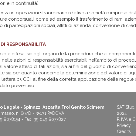
ori e in continuità).
nza in operazioni straordinarie relative a società e imprese dis
re concorsuali, come ad esempio il trasferimento di rami azienda
 di partecipazioni sociali, affitti di azienda, conversione di credi
 DI RESPONSABILITÀ
nza e difesa, sia agli organi della procedura che ai componenti 
 nelle azioni di responsabilità esercitabili nell’ambito di procedu
l valore atteso di tali azioni, sia ai fini del giudizio di conveni
ale sia per quanto concerne la determinazione del valore di liqu
ettera c), CCII al fine della corretta applicazione delle regole d
dato preventivo.
o Legale - Spinazzi Azzarita Troi Genito Scimemi
SAT Studi
mmaseo, n. 69/D - 35131 PADOVA
2024
49 8078154 - Fax +39 049 8077827
P. IVA e 
Privacy
Credits