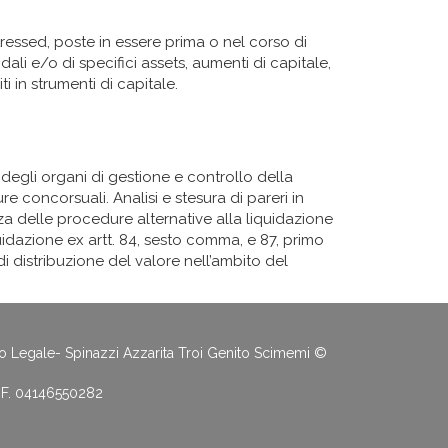
tressed, poste in essere prima o nel corso di
li e/o di specifici assets, aumenti di capitale,
ti in strumenti di capitale.
degli organi di gestione e controllo della
re concorsuali. Analisi e stesura di pareri in
enza delle procedure alternative alla liquidazione
idazione ex artt. 84, sesto comma, e 87, primo
i distribuzione del valore nell’ambito del
o Legale- Spinazzi Azzarita Troi Genito Scimemi ©
C.F. 04146550282