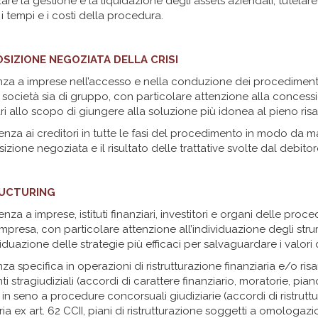
are la gestione e la liquidazione degli assets aziendali, tutelare 
i tempi e i costi della procedura.
SIZIONE NEGOZIATA DELLA CRISI
nza a imprese nell’accesso e nella conduzione dei procedimenti 
 società sia di gruppo, con particolare attenzione alla concess
ri allo scopo di giungere alla soluzione più idonea al pieno ri
nza ai creditori in tutte le fasi del procedimento in modo da 
zione negoziata e il risultato delle trattative svolte dal debitore
UCTURING
za a imprese, istituti finanziari, investitori e organi delle proced
 impresa, con particolare attenzione all’individuazione degli strum
viduazione delle strategie più efficaci per salvaguardare i valori 
nza specifica in operazioni di ristrutturazione finanziaria e/o r
i stragiudiziali (accordi di carattere finanziario, moratorie, piano
in seno a procedure concorsuali giudiziarie (accordi di ristruttu
ia ex art. 62 CCII, piani di ristrutturazione soggetti a omologazi