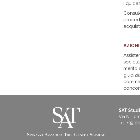
liquidat
Consule
procedu
acquisto
AZIONI
Assiste
società,
merito a
giudizi
comma l
concor
SAT Studi
Via N. To
Tel. +39 0