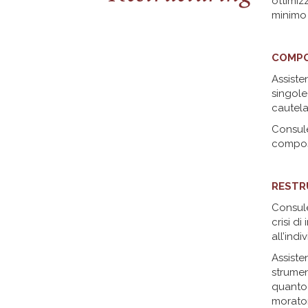
ottimizz
minimo 
COMPO
Assiste
singole
cautela
Consule
composi
RESTR
Consulen
crisi di
all’indi
Assiste
strument
quanto 
morator