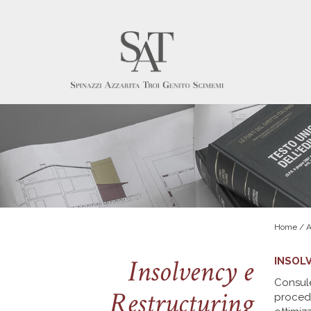
Home / At
Insolvency e
INSOL
Consule
Restructuring
procedu